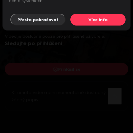
těchto systémech.
Přesto pokračovat
Více info
Video je dostupné pouze pro přihlášené uživatele.
Sledujte po přihlášení
Přihlásit se
K tomuto videu není momentálně dostupný
žádný popis.