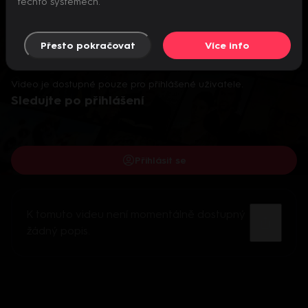
těchto systémech.
Přesto pokračovat
Více info
Video je dostupné pouze pro přihlášené uživatele.
Sledujte po přihlášení
Přihlásit se
K tomuto videu není momentálně dostupný
žádný popis.