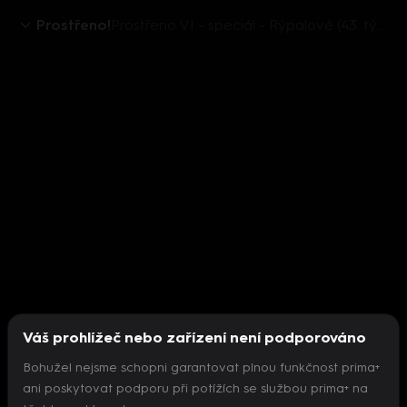
Prostřeno!
Prostřeno VI - speciál - Rýpalové (43. týden)
Váš prohlížeč nebo zařízení není podporováno
Bohužel nejsme schopni garantovat plnou funkčnost prima+
ani poskytovat podporu při potížích se službou prima+ na