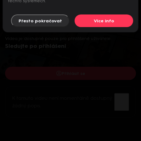
těchto systémech.
Přesto pokračovat
Více info
Video je dostupné pouze pro přihlášené uživatele.
Sledujte po přihlášení
Přihlásit se
K tomuto videu není momentálně dostupný
žádný popis.