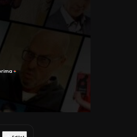
prima