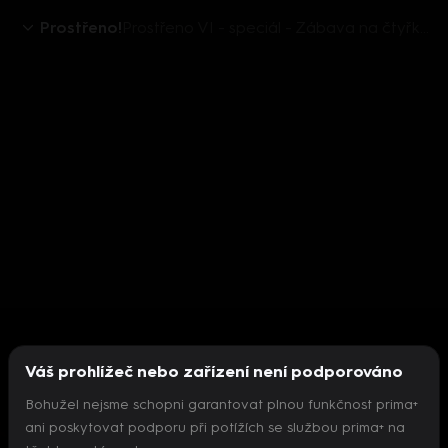
Prostřeno!
Prostřeno VI - speciál - Zábava na čtyřkolce (38. týden)
Váš prohlížeč nebo zařízení není podporováno
Bohužel nejsme schopni garantovat plnou funkčnost prima+
ani poskytovat podporu při potížích se službou prima+ na