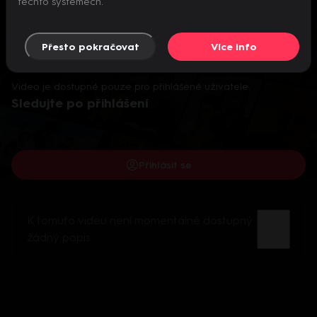
těchto systémech.
Přesto pokračovat
Více info
Video je dostupné pouze pro přihlášené uživatele.
Sledujte po přihlášení
Přihlásit se
K tomuto videu není momentálně dostupný
žádný popis.