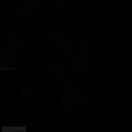
prima