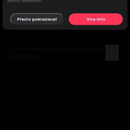
těchto systémech.
Přesto pokračovat
Více info
K tomuto videu není momentálně dostupný
žádný popis.