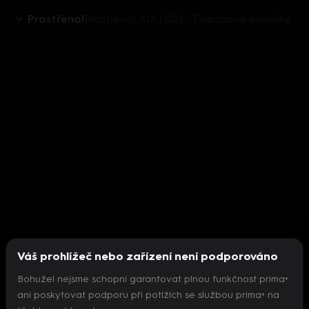
Prostřeno!
Prostřeno! XIX (105) - Tvarohové knedlíky
Váš prohlížeč nebo zařízení není podporováno
Bohužel nejsme schopni garantovat plnou funkčnost prima+
ani poskytovat podporu při potížích se službou prima+ na
Nepodařilo se inicializovat přehrávač