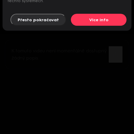
těchto systémech.
Přesto pokračovat
Více info
K tomuto videu není momentálně dostupný
žádný popis.