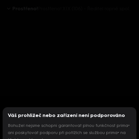
Prostřeno!
Prostřeno! XIX (106) - Ředitel ropné společnosti
Váš prohlížeč nebo zařízení není podporováno
Bohužel nejsme schopni garantovat plnou funkčnost prima+
ani poskytovat podporu při potížích se službou prima+ na
Nepodařilo se inicializovat přehrávač