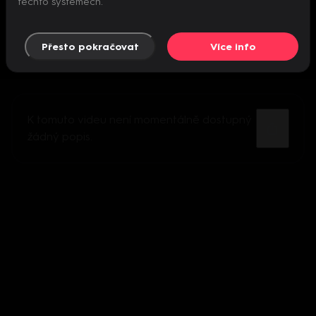
těchto systémech.
Přesto pokračovat
Více info
K tomuto videu není momentálně dostupný
žádný popis.