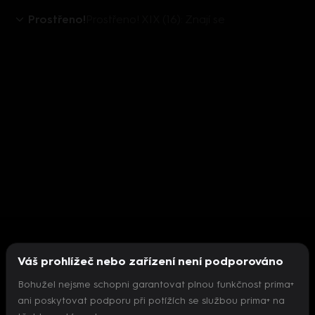
Prostřeno!
Prostřeno! XIX (16): Znají se
Váš prohlížeč nebo zařízení není podporováno
Bohužel nejsme schopni garantovat plnou funkčnost prima+
ani poskytovat podporu při potížích se službou prima+ na
Nepodařilo se inicializovat přehrávač