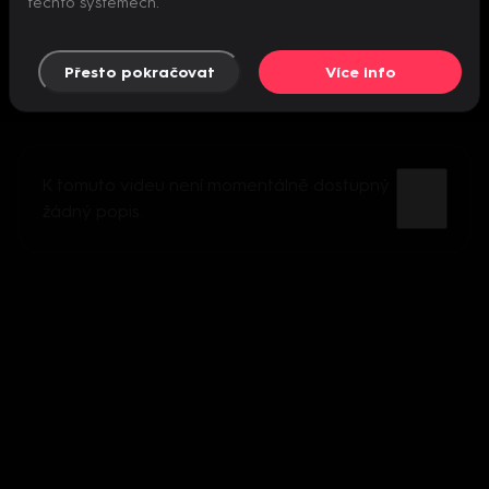
těchto systémech.
Přesto pokračovat
Více info
K tomuto videu není momentálně dostupný
žádný popis.