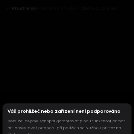
Prostřeno!
Prostřeno! XIX (18) - Zlatavá polévka
Váš prohlížeč nebo zařízení není podporováno
Bohužel nejsme schopni garantovat plnou funkčnost prima+
ani poskytovat podporu při potížích se službou prima+ na
Nepodařilo se inicializovat přehrávač