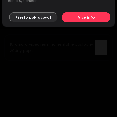
těchto systémech.
Přesto pokračovat
Více info
K tomuto videu není momentálně dostupný
žádný popis.