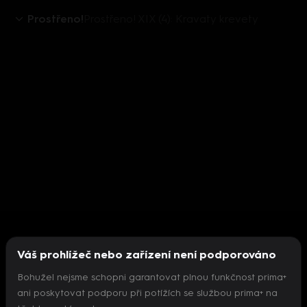
Prostřeno!
Prostřeno! XIX (4): Kravaty krevety
Váš prohlížeč nebo zařízení není podporováno
Bohužel nejsme schopni garantovat plnou funkčnost prima+
ani poskytovat podporu při potížích se službou prima+ na
Nepodařilo se inicializovat přehrávač