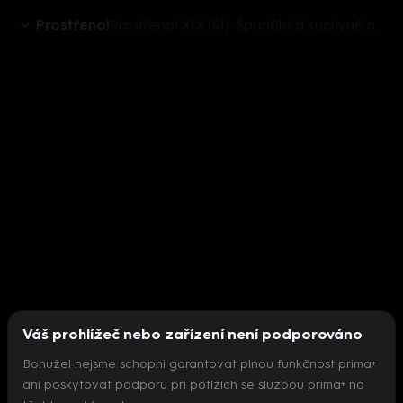
Prostřeno!
Prostřeno! XIX (41): Španělská kuchyně nechutná
Váš prohlížeč nebo zařízení není podporováno
Bohužel nejsme schopni garantovat plnou funkčnost prima+
ani poskytovat podporu při potížích se službou prima+ na
Nepodařilo se inicializovat přehrávač