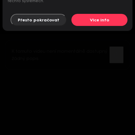
těchto systémech.
Přesto pokračovat
Více info
K tomuto videu není momentálně dostupný
žádný popis.