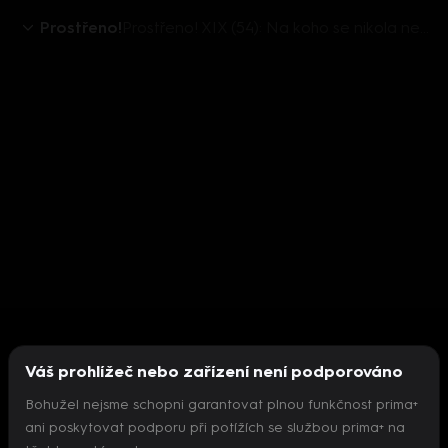
Prostřeno!
Prostřeno! XIX (54): Na koho se nikola netěší
Váš prohlížeč nebo zařízení není podporováno
Bohužel nejsme schopni garantovat plnou funkčnost prima+
ani poskytovat podporu při potížích se službou prima+ na
Nepodařilo se inicializovat přehrávač