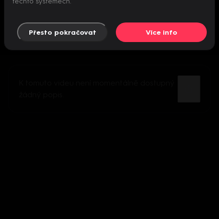
těchto systémech.
Přesto pokračovat
Více info
K tomuto videu není momentálně dostupný
žádný popis.