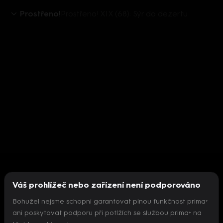
Prostřeno!
Prostřeno! XIX (68): Sýr do dezertu
Váš prohlížeč nebo zařízení není podporováno
Bohužel nejsme schopni garantovat plnou funkčnost prima+
ani poskytovat podporu při potížích se službou prima+ na
Nepodařilo se inicializovat přehrávač