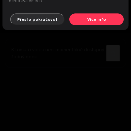
těchto systémech.
Přesto pokračovat
Více info
K tomuto videu není momentálně dostupný
žádný popis.