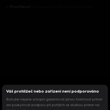
Prostřeno!
Prostřeno! XIX (75): Roman a Oliver
Váš prohlížeč nebo zařízení není podporováno
Bohužel nejsme schopni garantovat plnou funkčnost prima+
ani poskytovat podporu při potížích se službou prima+ na
Nepodařilo se inicializovat přehrávač