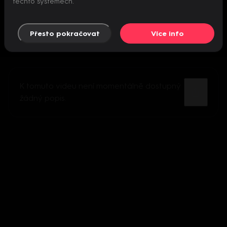
těchto systémech.
Přesto pokračovat
Více info
K tomuto videu není momentálně dostupný
žádný popis.