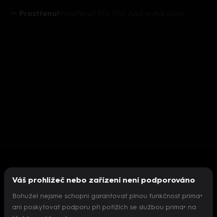
Prostřeno!
Prostřeno! XIX (94): Aleš snědl papír
Váš prohlížeč nebo zařízení není podporováno
Bohužel nejsme schopni garantovat plnou funkčnost prima+
ani poskytovat podporu při potížích se službou prima+ na
Nepodařilo se inicializovat přehrávač