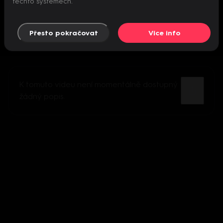
těchto systémech.
Přesto pokračovat
Více info
K tomuto videu není momentálně dostupný
žádný popis.