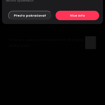
těchto systémech.
Přesto pokračovat
Více info
K tomuto videu není momentálně dostupný
žádný popis.