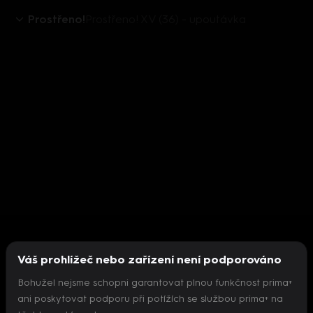
Prostřeno!
Prostřeno! XV (36) - upoutávka
Váš prohlížeč nebo zařízení není podporováno
Bohužel nejsme schopni garantovat plnou funkčnost prima+
ani poskytovat podporu při potížích se službou prima+ na
Nepodařilo se inicializovat přehrávač