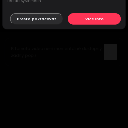
těchto systémech.
Přesto pokračovat
Více info
K tomuto videu není momentálně dostupný
žádný popis.