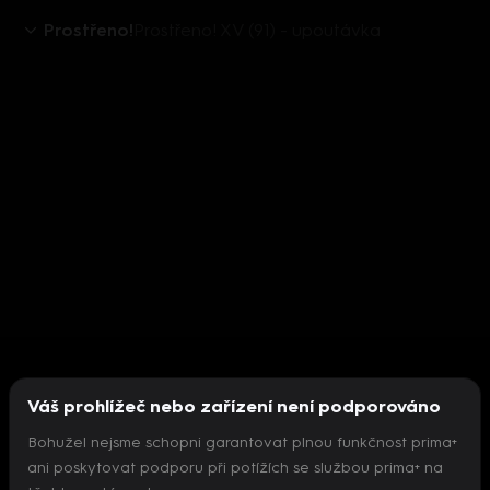
Prostřeno!
Prostřeno! XV (91) - upoutávka
Váš prohlížeč nebo zařízení není podporováno
Bohužel nejsme schopni garantovat plnou funkčnost prima+
ani poskytovat podporu při potížích se službou prima+ na
Nepodařilo se inicializovat přehrávač