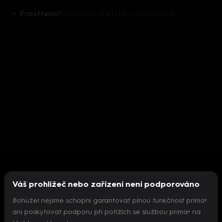
Prostřeno!
Prostřeno! XVI (11) - upoutávka
Váš prohlížeč nebo zařízení není podporováno
Bohužel nejsme schopni garantovat plnou funkčnost prima+
ani poskytovat podporu při potížích se službou prima+ na
Nepodařilo se inicializovat přehrávač