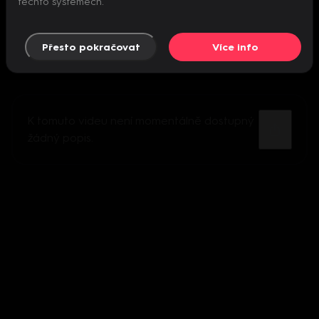
těchto systémech.
Přesto pokračovat
Více info
K tomuto videu není momentálně dostupný
žádný popis.