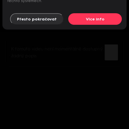
těchto systémech.
Přesto pokračovat
Více info
K tomuto videu není momentálně dostupný
žádný popis.