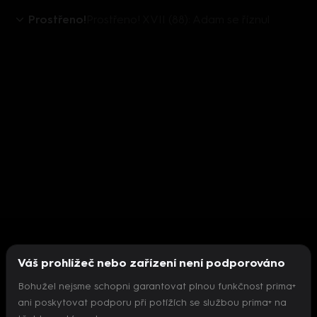
Prostřeno!
Prostřeno! XVII (88): Adam se říznul
Váš prohlížeč nebo zařízení není podporováno
Bohužel nejsme schopni garantovat plnou funkčnost prima+
ani poskytovat podporu při potížích se službou prima+ na
Nepodařilo se inicializovat přehrávač