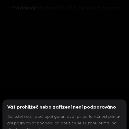
Prostřeno!
Prostřeno! XVII (89): Hrníčkové bagetky
Váš prohlížeč nebo zařízení není podporováno
Bohužel nejsme schopni garantovat plnou funkčnost prima+
ani poskytovat podporu při potížích se službou prima+ na
Nepodařilo se inicializovat přehrávač