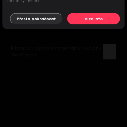
těchto systémech.
Přesto pokračovat
Více info
K tomuto videu není momentálně dostupný
žádný popis.