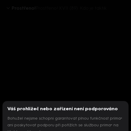
Prostřeno!
Prostřeno! XVII (89): Kdo je taktik
Váš prohlížeč nebo zařízení není podporováno
Bohužel nejsme schopni garantovat plnou funkčnost prima+
ani poskytovat podporu při potížích se službou prima+ na
Nepodařilo se inicializovat přehrávač