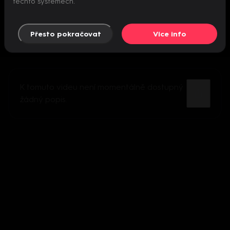
těchto systémech.
Přesto pokračovat
Více info
K tomuto videu není momentálně dostupný
žádný popis.