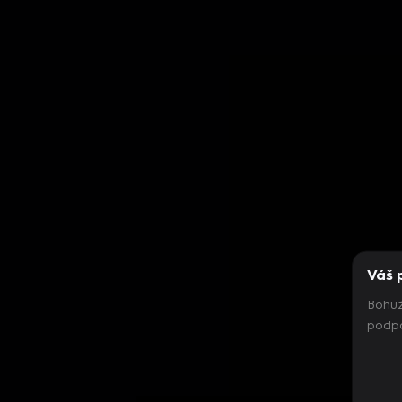
Váš 
Bohuž
podpo