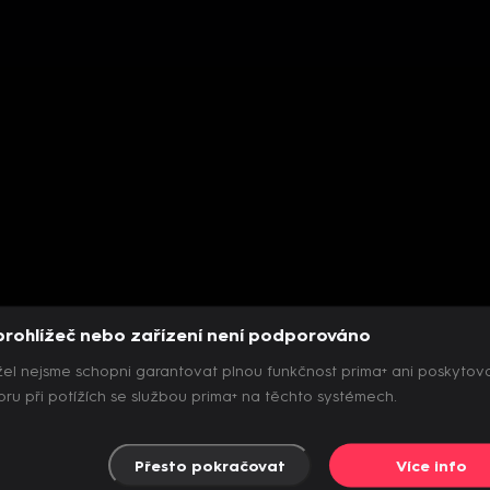
prohlížeč nebo zařízení není podporováno
el nejsme schopni garantovat plnou funkčnost prima+ ani poskytov
ru při potížích se službou prima+ na těchto systémech.
Přesto pokračovat
Více info