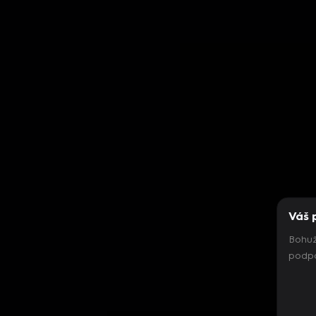
Váš 
Bohuž
podpo