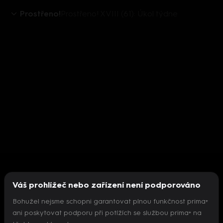
Prostřeno!
Prostřeno! XVIII (61): Úkol týdne
Váš prohlížeč nebo zařízení není podporováno
Bohužel nejsme schopni garantovat plnou funkčnost prima+
ani poskytovat podporu při potížích se službou prima+ na
Nepodařilo se inicializovat přehrávač