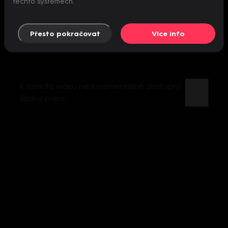
těchto systémech.
Přesto pokračovat
Více info
K tomuto videu není momentálně dostupný
žádný popis.