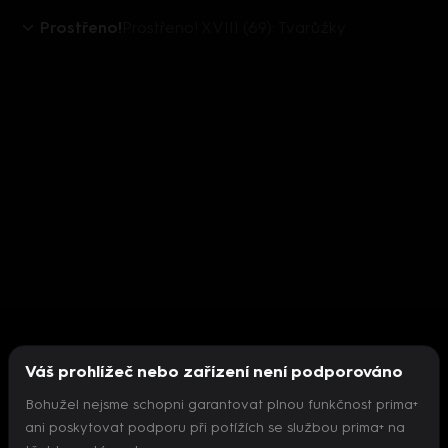
Prostřeno!
Prostřeno! XVIII (69): Tvarůžky
Váš prohlížeč nebo zařízení není podporováno
Bohužel nejsme schopni garantovat plnou funkčnost prima+
ani poskytovat podporu při potížích se službou prima+ na
Nepodařilo se inicializovat přehrávač