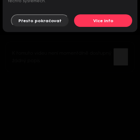
těchto systémech.
Přesto pokračovat
Více info
K tomuto videu není momentálně dostupný
žádný popis.