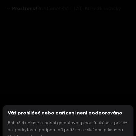
Prostřeno!
Prostřeno! XVIII (70): Kuřecí knedlíčky
Váš prohlížeč nebo zařízení není podporováno
Bohužel nejsme schopni garantovat plnou funkčnost prima+
ani poskytovat podporu při potížích se službou prima+ na
Nepodařilo se inicializovat přehrávač