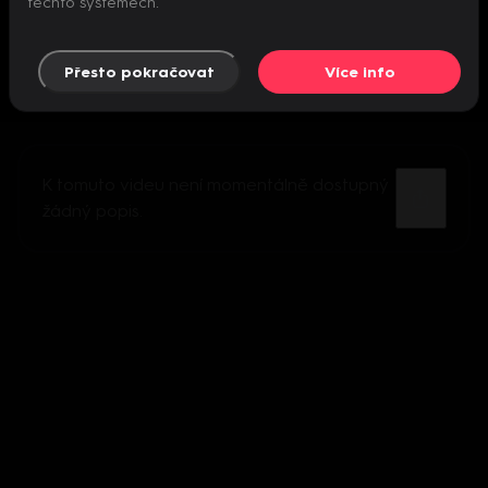
těchto systémech.
Přesto pokračovat
Více info
K tomuto videu není momentálně dostupný
žádný popis.