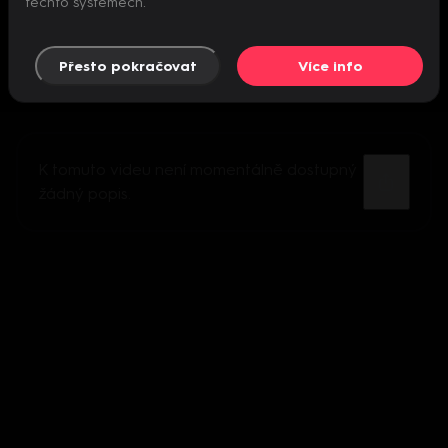
těchto systémech.
Přesto pokračovat
Více info
K tomuto videu není momentálně dostupný
žádný popis.