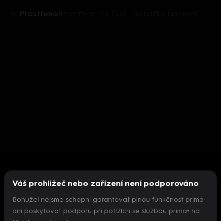
Prostřeno!
Prostřeno! XX (33) - Šlehačka na hlavě
Váš prohlížeč nebo zařízení není podporováno
Bohužel nejsme schopni garantovat plnou funkčnost prima+
ani poskytovat podporu při potížích se službou prima+ na
Nepodařilo se inicializovat přehrávač