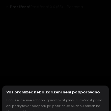
Prostřeno!
Prostřeno! XX (55) - Pohroma
Váš prohlížeč nebo zařízení není podporováno
Bohužel nejsme schopni garantovat plnou funkčnost prima+
ani poskytovat podporu při potížích se službou prima+ na
Nepodařilo se inicializovat přehrávač