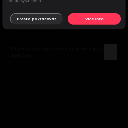
těchto systémech.
Přesto pokračovat
Více info
K tomuto videu není momentálně dostupný
žádný popis.