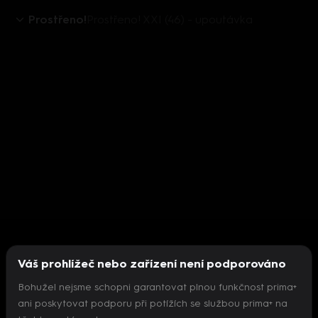
Prostřeno!
Prostřeno! XXI (46) - upoutávka
Váš prohlížeč nebo zařízení není podporováno
Bohužel nejsme schopni garantovat plnou funkčnost prima+
ani poskytovat podporu při potížích se službou prima+ na
Nepodařilo se inicializovat přehrávač