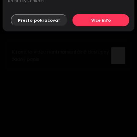
těchto systémech.
Přesto pokračovat
Více info
K tomuto videu není momentálně dostupný
žádný popis.