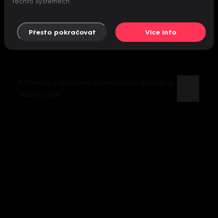
těchto systémech.
Přesto pokračovat
Více info
K tomuto videu není momentálně dostupný
žádný popis.