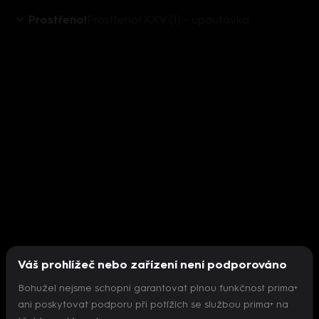
Prostřeno!
Prostřeno! XXV (1) - upoutávka
Váš prohlížeč nebo zařízení není podporováno
Bohužel nejsme schopni garantovat plnou funkčnost prima+
ani poskytovat podporu při potížích se službou prima+ na
Nepodařilo se inicializovat přehrávač