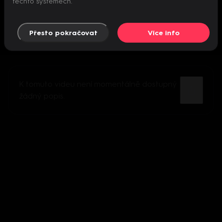
těchto systémech.
Přesto pokračovat
Více info
K tomuto videu není momentálně dostupný
žádný popis.