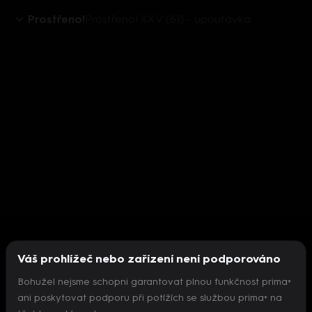
Prostřeno!
Prostřeno! XXV (61) - upoutávka
Váš prohlížeč nebo zařízení není podporováno
Bohužel nejsme schopni garantovat plnou funkčnost prima+
ani poskytovat podporu při potížích se službou prima+ na
Nepodařilo se inicializovat přehrávač