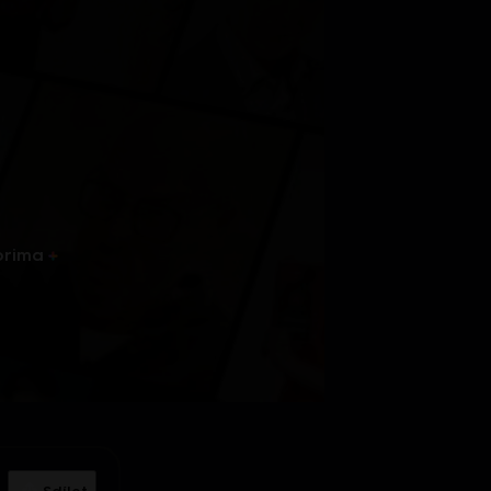
prima