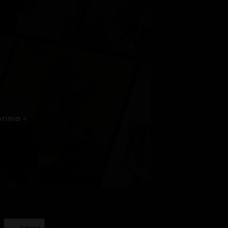
prima