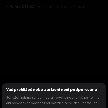
Prima ČESKO
Protržená přehrada v Desné
Váš prohlížeč nebo zařízení není podporováno
Bohužel nejsme schopni garantovat plnou funkčnost prima+
ani poskytovat podporu při potížích se službou prima+ na
Nepodařilo se inicializovat přehrávač