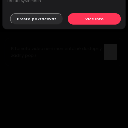
těchto systémech.
Přesto pokračovat
Více info
K tomuto videu není momentálně dostupný
žádný popis.