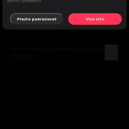
těchto systémech.
Přesto pokračovat
Více info
K tomuto videu není momentálně dostupný
žádný popis.