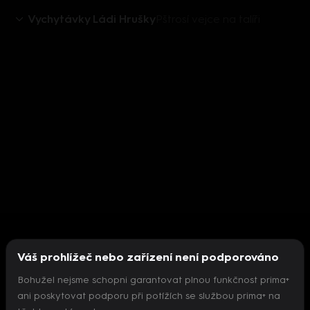
Vychytávky Ládi Hrušky
Pštrosí vejce na talíři
Váš prohlížeč nebo zařízení není podporováno
Bohužel nejsme schopni garantovat plnou funkčnost prima+
ani poskytovat podporu při potížích se službou prima+ na
Nepodařilo se inicializovat přehrávač