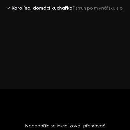
Karolína, domácí kuchařka
Pstruh po mlynářsku s plátky mandlí a bylinkovo-hořčičnými bramborami
Nepodařilo se inicializovat přehrávač