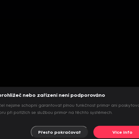
prohlížeč nebo zařízení není podporováno
el nejsme schopni garantovat plnou funkčnost prima+ ani poskytov
ru při potížích se službou prima+ na těchto systémech.
Přesto pokračovat
Více info