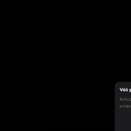
Váš 
Bohuž
podpo