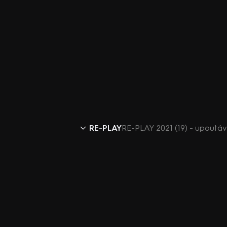
RE-PLAY
RE-PLAY 2021 (19) - upoutá