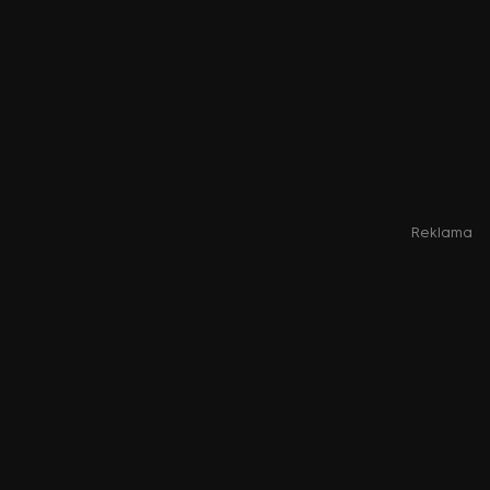
Reklama