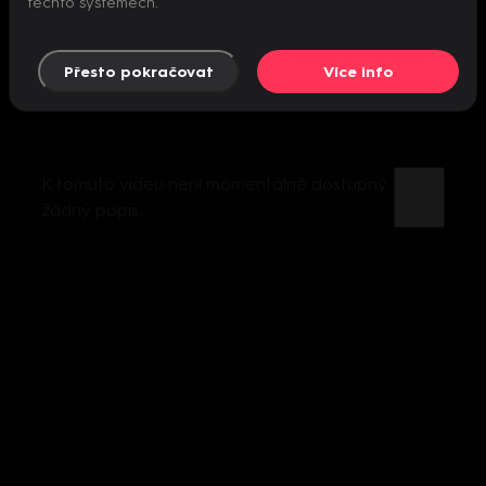
těchto systémech.
Přesto pokračovat
Více info
K tomuto videu není momentálně dostupný
žádný popis.