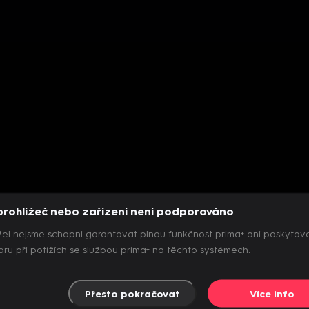
prohlížeč nebo zařízení není podporováno
el nejsme schopni garantovat plnou funkčnost prima+ ani poskytov
ru při potížích se službou prima+ na těchto systémech.
Přesto pokračovat
Více info