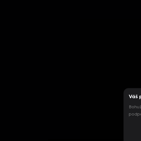
Váš 
Bohuž
podpo