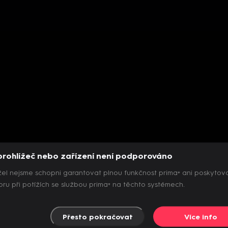
prohlížeč nebo zařízení není podporováno
el nejsme schopni garantovat plnou funkčnost prima+ ani poskytov
ru při potížích se službou prima+ na těchto systémech.
Přesto pokračovat
Více info