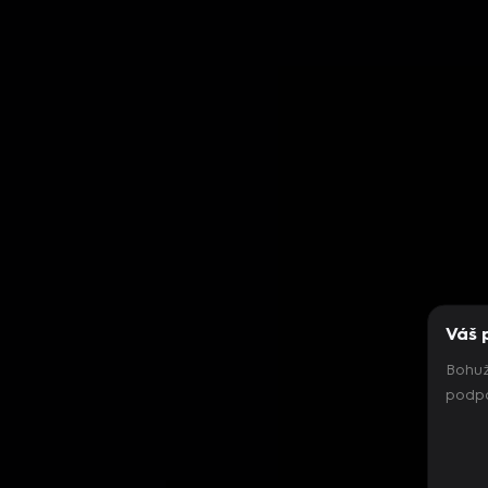
Váš 
Bohuž
podpo