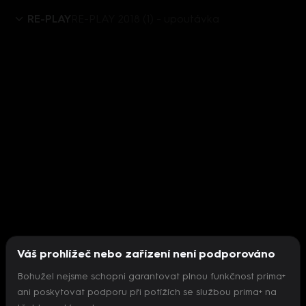
RE-PLAY
RE-PLAY 2018 (1) - upoutávka
Váš prohlížeč nebo zařízení není podporováno
Bohužel nejsme schopni garantovat plnou funkčnost prima+
ani poskytovat podporu při potížích se službou prima+ na
Nepodařilo se inicializovat přehrávač