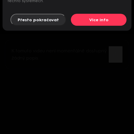
těchto systémech.
Přesto pokračovat
Více info
K tomuto videu není momentálně dostupný
žádný popis.