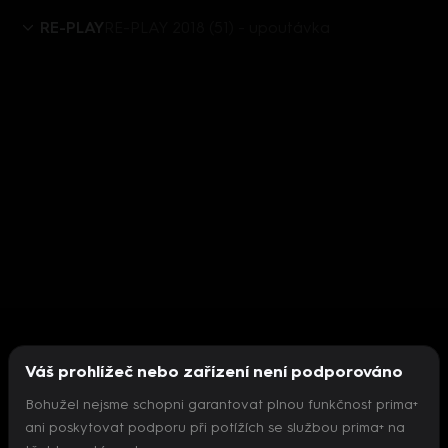
RE-PLAY
RE-PLAY 2018 (51) - upoutávka
Váš prohlížeč nebo zařízení není podporováno
Bohužel nejsme schopni garantovat plnou funkčnost prima+
ani poskytovat podporu při potížích se službou prima+ na
Nepodařilo se inicializovat přehrávač