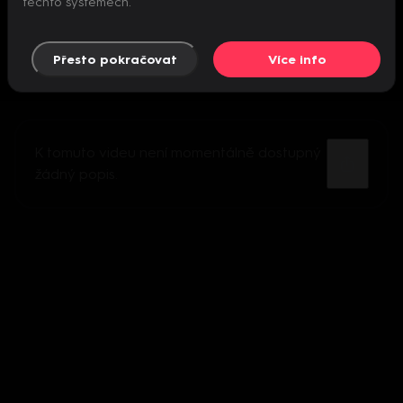
těchto systémech.
Přesto pokračovat
Více info
K tomuto videu není momentálně dostupný
žádný popis.