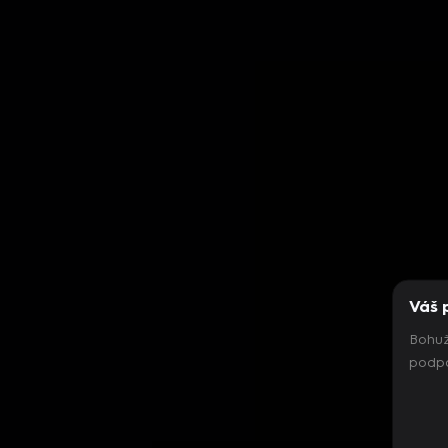
Váš 
Bohuž
podpo