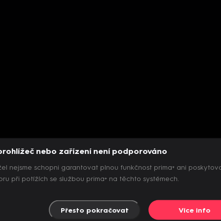
prohlížeč nebo zařízení není podporováno
el nejsme schopni garantovat plnou funkčnost prima+ ani poskytov
ru při potížích se službou prima+ na těchto systémech.
Přesto pokračovat
Více info