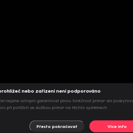
prohlížeč nebo zařízení není podporováno
el nejsme schopni garantovat plnou funkčnost prima+ ani poskytov
ru při potížích se službou prima+ na těchto systémech.
Přesto pokračovat
Více info