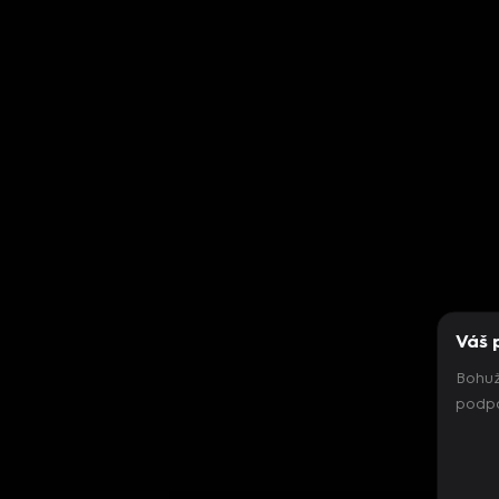
Váš 
Bohuž
podpo