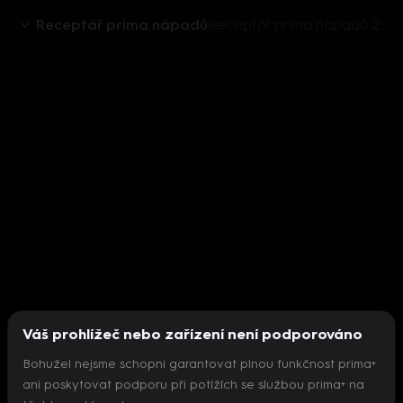
Receptář prima nápadů
Receptář prima nápadů 2018 (18) - upoutávka
Váš prohlížeč nebo zařízení není podporováno
Bohužel nejsme schopni garantovat plnou funkčnost prima+
ani poskytovat podporu při potížích se službou prima+ na
Nepodařilo se inicializovat přehrávač