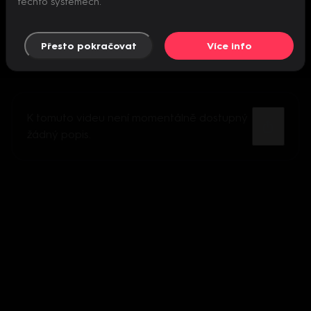
těchto systémech.
Přesto pokračovat
Více info
K tomuto videu není momentálně dostupný
žádný popis.