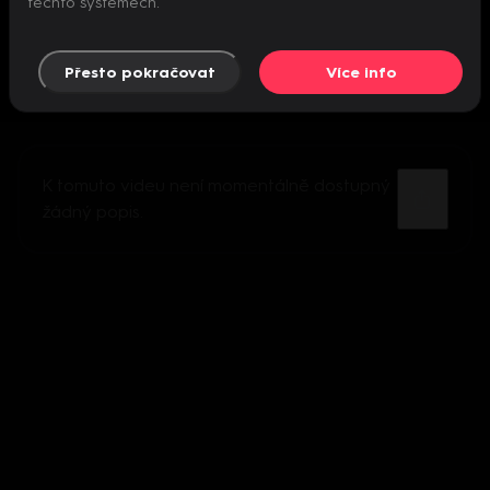
těchto systémech.
Přesto pokračovat
Více info
K tomuto videu není momentálně dostupný
žádný popis.