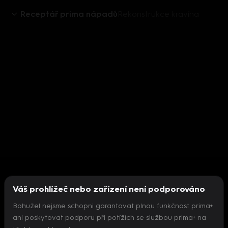
Receptář prima nápadů
Rekonstrukce kravína
Váš prohlížeč nebo zařízení není podporováno
Bohužel nejsme schopni garantovat plnou funkčnost prima+
ani poskytovat podporu při potížích se službou prima+ na
Nepodařilo se inicializovat přehrávač