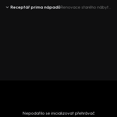
Receptář prima nápadů
Renovace starého nábytku
Nepodařilo se inicializovat přehrávač