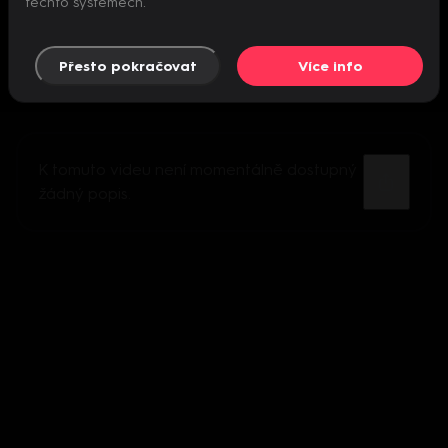
těchto systémech.
Přesto pokračovat
Více info
K tomuto videu není momentálně dostupný
žádný popis.