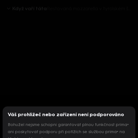
Když vaří táta
Restovaná mozzarella v tyrolském špeku
Váš prohlížeč nebo zařízení není podporováno
Bohužel nejsme schopni garantovat plnou funkčnost prima+
ani poskytovat podporu při potížích se službou prima+ na
Nepodařilo se inicializovat přehrávač